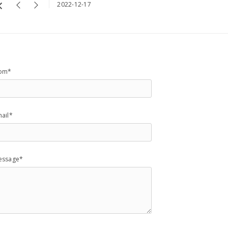
2022-12-17
om*
ail*
essage*